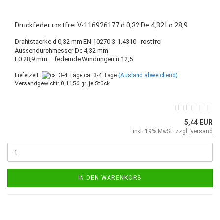
Druckfeder rostfrei V-116926177 d 0,32 De 4,32 Lo 28,9
Drahtstaerke d 0,32 mm EN 10270-3-1.4310 - rostfrei
Aussendurchmesser De 4,32 mm
L0 28,9 mm – federnde Windungen n 12,5
Lieferzeit:
ca. 3-4 Tage
(Ausland abweichend)
Versandgewicht:
0,1156
gr. je Stück
5,44 EUR
inkl. 19% MwSt. zzgl.
Versand
IN DEN WARENKORB