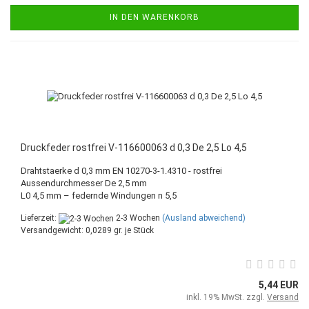
IN DEN WARENKORB
Druckfeder rostfrei V-116600063 d 0,3 De 2,5 Lo 4,5
Drahtstaerke d 0,3 mm EN 10270-3-1.4310 - rostfrei
Aussendurchmesser De 2,5 mm
L0 4,5 mm – federnde Windungen n 5,5
Lieferzeit:
2-3 Wochen
(Ausland abweichend)
Versandgewicht:
0,0289
gr. je Stück
5,44 EUR
inkl. 19% MwSt. zzgl.
Versand