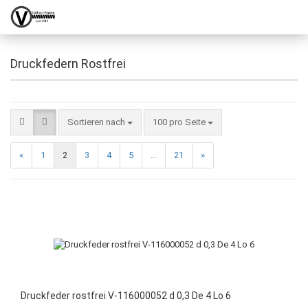
Druckfedern Rostfrei
Sortieren nach
100 pro Seite
«
1
2
3
4
5
...
21
»
Druckfeder rostfrei V-116000052 d 0,3 De 4 Lo 6