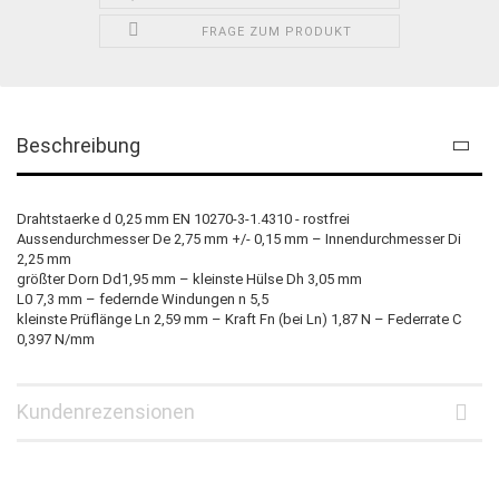
FRAGE ZUM PRODUKT
Beschreibung
Drahtstaerke d 0,25 mm EN 10270-3-1.4310 - rostfrei
Aussendurchmesser De 2,75 mm +/- 0,15 mm – Innendurchmesser Di
2,25 mm
größter Dorn Dd1,95 mm – kleinste Hülse Dh 3,05 mm
L0 7,3 mm – federnde Windungen n 5,5
kleinste Prüflänge Ln 2,59 mm – Kraft Fn (bei Ln) 1,87 N – Federrate C
0,397 N/mm
Kundenrezensionen