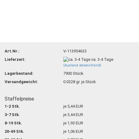
Art.Nr.:
V-113954633
Lieferzeit:
ca. 3-4 Tage
(Ausland abweichend)
Lagerbestand:
7900
Stück
Versandgewicht:
0.0228
gr. je Stück
Staffelpreise
1-2 Stk.
je 5,44 EUR
3-7 Stk.
je 3,44 EUR
8-19 Stk.
je 1,93 EUR
20-49 Stk.
je 1,06 EUR