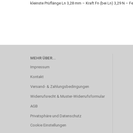
kleinste Prüflänge Ln 3,28 mm – Kraft Fn (bei Ln) 3,29 N – 
MEHR ÜBER...
Impressum
Kontakt
Versand- & Zahlungsbedingungen
Widerrufsrecht & Muster-Widerrufsformular
AGB
Privatsphäre und Datenschutz
Cookie Einstellungen