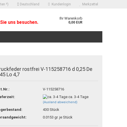
ten ²)
Deutschland
Kundenlogin
Merkzettel
Ihr Warenkorb
Sie uns besuchen.
0,00 EUR
ruckfeder rostfrei V-115258716 d 0,25 De
,45 Lo 4,7
 erstellen
t.Nr.:
V-115258716
ort vergessen?
eferzeit:
ca. 3-4 Tage
(Ausland abweichend)
agerbestand:
430
Stück
ersandgewicht:
0.0153
gr. je Stück