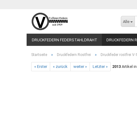
Alle
DRUCKFEDERN FEDERSTAHLDRAHT
DRUCKFEDERN R
»
»
Startseite
Druckfedern Rostfrei
Druckfeder rostfrei V
« Erster
« zurück
weiter »
Letzter »
2013
Artikel i