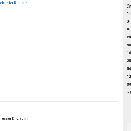
S
1-
3-
8-
20
50
10
25
50
12
30
> 
messer Di 0,95 mm