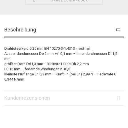
FRAGE ZUM PRODUKT
Beschreibung
Drahtstaerke d 0,25 mm EN 10270-3-1.4310 - rostfrei
Aussendurchmesser De 2 mm +/- 0,1 mm – Innendurchmesser Di 1,5
mm
größter Dorn Dd1,3 mm – kleinste Hülse Dh 2,2 mm
L0 15 mm – federnde Windungen n 18,5
kleinste Prüflänge Ln 6,3 mm – Kraft Fn (bei Ln) 2,99 N – Federrate C
0,344 N/mm
Kundenrezensionen