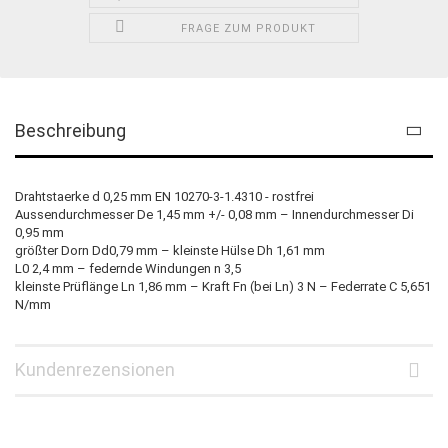
FRAGE ZUM PRODUKT
Beschreibung
Drahtstaerke d 0,25 mm EN 10270-3-1.4310 - rostfrei
Aussendurchmesser De 1,45 mm +/- 0,08 mm – Innendurchmesser Di
0,95 mm
größter Dorn Dd0,79 mm – kleinste Hülse Dh 1,61 mm
L0 2,4 mm – federnde Windungen n 3,5
kleinste Prüflänge Ln 1,86 mm – Kraft Fn (bei Ln) 3 N – Federrate C 5,651
N/mm
Kundenrezensionen