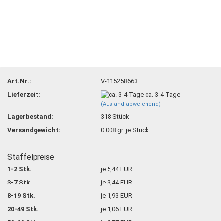
Art.Nr.:
V-115258663
Lieferzeit:
ca. 3-4 Tage
(Ausland abweichend)
Lagerbestand:
318
Stück
Versandgewicht:
0.008
gr. je Stück
Staffelpreise
1-2 Stk.
je 5,44 EUR
3-7 Stk.
je 3,44 EUR
8-19 Stk.
je 1,93 EUR
20-49 Stk.
je 1,06 EUR