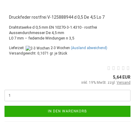
Druckfeder rostfrei V-125888944 d 0,5 De 4,5 Lo 7
Drahtstaerke d 0,5 mm EN 10270-3-1.4310 - rostfrei
Aussendurchmesser De 4,5 mm
L0 7 mm – federnde Windungen n 3,5
Lieferzeit:
2-3 Wochen
(Ausland abweichend)
Versandgewicht:
0,1071
gr. je Stück
5,64 EUR
inkl. 19% MwSt. zzgl.
Versand
IN DEN WARENKORB