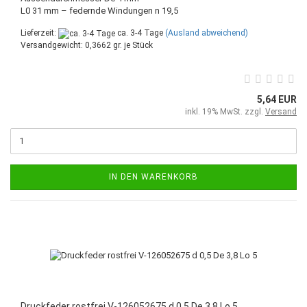
L0 31 mm – federnde Windungen n 19,5
Lieferzeit:
ca. 3-4 Tage
(Ausland abweichend)
Versandgewicht:
0,3662
gr. je Stück
5,64 EUR
inkl. 19% MwSt. zzgl.
Versand
IN DEN WARENKORB
Druckfeder rostfrei V-126052675 d 0,5 De 3,8 Lo 5