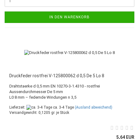
IN DEN WARENKORB
Druckfeder rostfrei V-125800062 d 0,5 De 5 Lo 8
Drahtstaerke d 0,5 mm EN 10270-3-1.4310 - rostfrei
Aussendurchmesser De 5 mm
L0 8 mm – federnde Windungen n 3,5
Lieferzeit:
ca. 3-4 Tage
(Ausland abweichend)
Versandgewicht:
0,1205
gr. je Stück
5,64 EUR