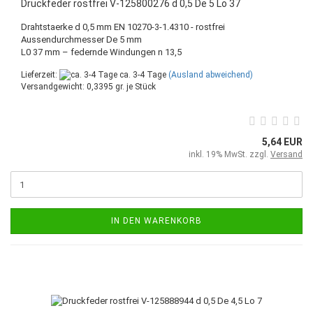
Druckfeder rostfrei V-125800276 d 0,5 De 5 Lo 37
Drahtstaerke d 0,5 mm EN 10270-3-1.4310 - rostfrei
Aussendurchmesser De 5 mm
L0 37 mm – federnde Windungen n 13,5
Lieferzeit:
ca. 3-4 Tage
(Ausland abweichend)
Versandgewicht:
0,3395
gr. je Stück
5,64 EUR
inkl. 19% MwSt. zzgl.
Versand
IN DEN WARENKORB