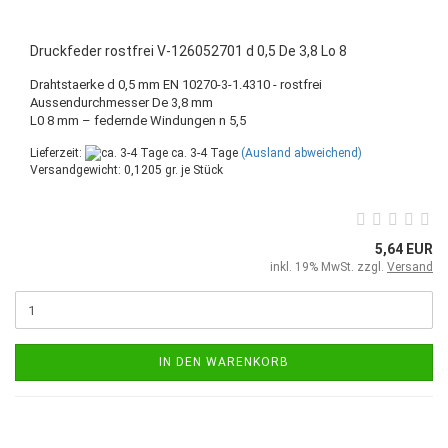
Druckfeder rostfrei V-126052701 d 0,5 De 3,8 Lo 8
Drahtstaerke d 0,5 mm EN 10270-3-1.4310 - rostfrei
Aussendurchmesser De 3,8 mm
L0 8 mm – federnde Windungen n 5,5
Lieferzeit:
ca. 3-4 Tage
(Ausland abweichend)
Versandgewicht:
0,1205
gr. je Stück
5,64 EUR
inkl. 19% MwSt. zzgl.
Versand
IN DEN WARENKORB