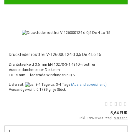
Druckfeder rostfrei V-126000124 d 0,5 De 4 Lo 15
Drahtstaerke d 0,5 mm EN 10270-3-1.4310 - rostfrei
Aussendurchmesser De 4 mm
L0 15 mm – federnde Windungen n 8,5
Lieferzeit:
ca. 3-4 Tage
(Ausland abweichend)
Versandgewicht:
0,1789
gr. je Stück
5,64 EUR
inkl. 19% MwSt. zzgl.
Versand