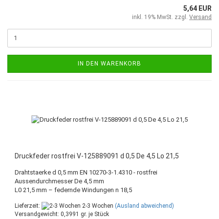
5,64 EUR
inkl. 19% MwSt. zzgl.
Versand
IN DEN WARENKORB
Druckfeder rostfrei V-125889091 d 0,5 De 4,5 Lo 21,5
Drahtstaerke d 0,5 mm EN 10270-3-1.4310 - rostfrei
Aussendurchmesser De 4,5 mm
L0 21,5 mm – federnde Windungen n 18,5
Lieferzeit:
2-3 Wochen
(Ausland abweichend)
Versandgewicht:
0,3991
gr. je Stück