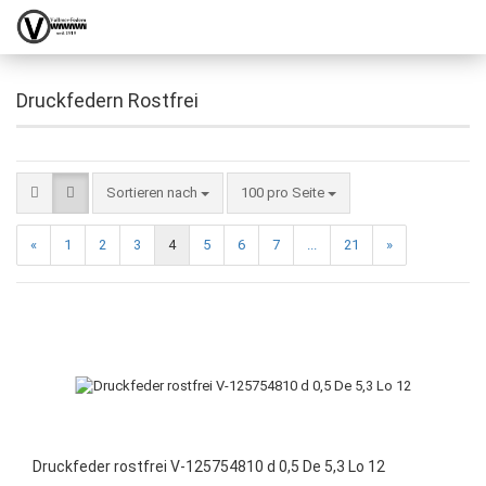
Druckfedern Rostfrei
Sortieren nach
100 pro Seite
«
1
2
3
4
5
6
7
...
21
»
Druckfeder rostfrei V-125754810 d 0,5 De 5,3 Lo 12