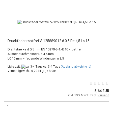
Druckfeder rostfrei V-125889012 d 0,5 De 4,5 Lo 15
Drahtstaerke d 0,5 mm EN 10270-3-1.4310 - rostfrei
Aussendurchmesser De 4,5 mm
L0 15 mm – federnde Windungen n 8,5
Lieferzeit:
ca. 3-4 Tage
(Ausland abweichend)
Versandgewicht:
0,2044
gr. je Stück
5,64 EUR
inkl. 19% MwSt. zzgl.
Versand