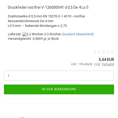
Druckfeder rostfrei V-126000041 d 0,5 De 4 Lo 5
Drahtstaerke d 0,5 mm EN 10270-3-1.4310 - rostfrei
Aussendurchmesser De 4 mm
L0 5 mm – federnde Windungen n 2,75
Lieferzeit:
2-3 Wochen
(Ausland abweichend)
Versandgewicht:
0,0809
gr. je Stück
5,64 EUR
inkl. 19% MwSt. zzgl.
Versand
IN DEN WARENKORB