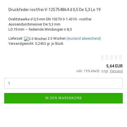
Druckfeder rostfrei V-125754864 d 0,5 De 5,3 Lo 19
Drahtstaerke d 0,5 mm EN 10270-3-1.4310 - rostfrei
Aussendurchmesser De 5,3 mm
L0 19 mm – federnde Windungen n 8,5
Lieferzeit:
2-3 Wochen
(Ausland abweichend)
Versandgewicht:
0,2453
gr. je Stück
5,64 EUR
inkl. 19% MwSt. zzgl.
Versand
IN DEN WARENKORB