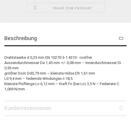
FRAGE ZUM PRODUKT
Beschreibung
Drahtstaerke d 0,25 mm EN 10270-3-1.4310 - rostfrei
Aussendurchmesser De 1,45 mm +/- 0,08 mm – Innendurchmesser Di
0,95 mm
größter Dorn Dd0,79 mm – kleinste Hülse Dh 1,61 mm
L0 9,4 mm – federnde Windungen n 18,5
kleinste Prüflänge Ln 6,12 mm – Kraft Fn (bei Ln) 3,5 N – Federrate C
1,069 N/mm
Kundenrezensionen