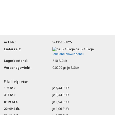
Art.Nr.:
V-115258825
Lieferzeit:
ca. 3-4 Tage
(Ausland abweichend)
Lagerbestand:
210
Stück
Versandgewicht:
0.0299
gr. je Stück
Staffelpreise
1-2 Stk.
je 5,44 EUR
3-7 Stk.
je 3,44 EUR
8-19 Stk.
je 1,93 EUR
20-49 Stk.
je 1,06 EUR