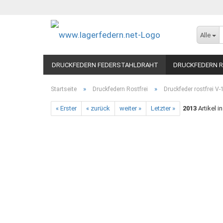
Alle
DRUCKFEDERN FEDERSTAHLDRAHT
DRUCKFEDERN R
»
»
Startseite
Druckfedern Rostfrei
Druckfeder rostfrei V
« Erster
« zurück
weiter »
Letzter »
2013
Artikel i