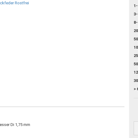
1-
3-
8-
20
50
10
25
50
12
30
> 
esser Di 1,75 mm