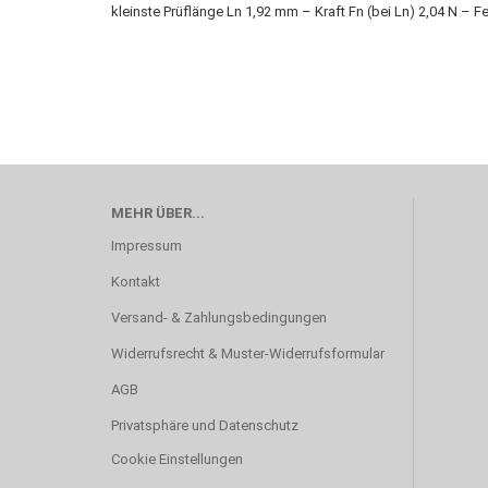
kleinste Prüflänge Ln 1,92 mm – Kraft Fn (bei Ln) 2,04 N – 
MEHR ÜBER...
Impressum
Kontakt
Versand- & Zahlungsbedingungen
Widerrufsrecht & Muster-Widerrufsformular
AGB
Privatsphäre und Datenschutz
Cookie Einstellungen