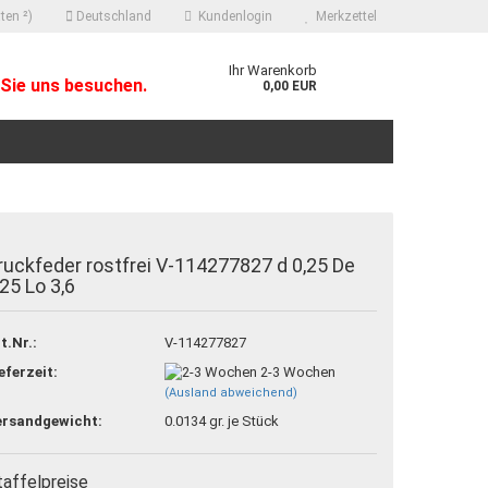
ten ²)
Deutschland
Kundenlogin
Merkzettel
Ihr Warenkorb
Sie uns besuchen.
0,00 EUR
ruckfeder rostfrei V-114277827 d 0,25 De
,25 Lo 3,6
 erstellen
t.Nr.:
V-114277827
ort vergessen?
eferzeit:
2-3 Wochen
(Ausland abweichend)
ersandgewicht:
0.0134
gr. je Stück
taffelpreise