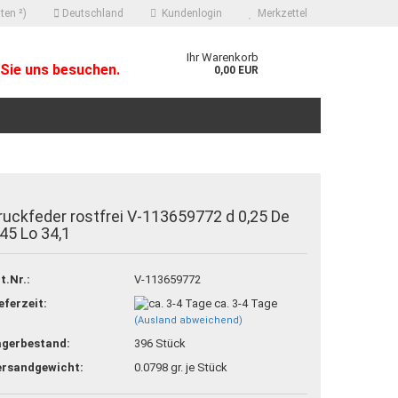
ten ²)
Deutschland
Kundenlogin
Merkzettel
Ihr Warenkorb
Sie uns besuchen.
0,00 EUR
ruckfeder rostfrei V-113659772 d 0,25 De
,45 Lo 34,1
 erstellen
t.Nr.:
V-113659772
ort vergessen?
eferzeit:
ca. 3-4 Tage
(Ausland abweichend)
agerbestand:
396
Stück
ersandgewicht:
0.0798
gr. je Stück