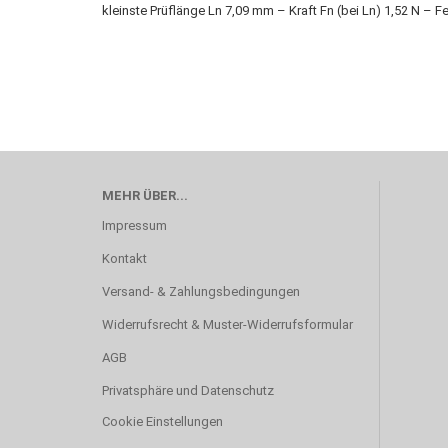
kleinste Prüflänge Ln 7,09 mm – Kraft Fn (bei Ln) 1,52 N – 
MEHR ÜBER...
Impressum
Kontakt
Versand- & Zahlungsbedingungen
Widerrufsrecht & Muster-Widerrufsformular
AGB
Privatsphäre und Datenschutz
Cookie Einstellungen