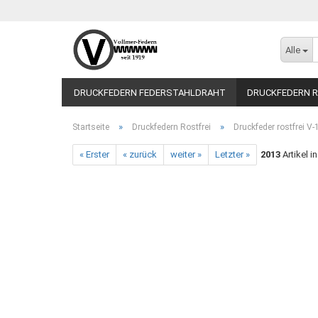
Alle
DRUCKFEDERN FEDERSTAHLDRAHT
DRUCKFEDERN R
»
»
Startseite
Druckfedern Rostfrei
Druckfeder rostfrei V
« Erster
« zurück
weiter »
Letzter »
2013
Artikel i