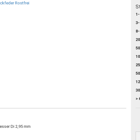
S
1-
3-
8-
20
50
10
25
50
12
30
> 
esser Di 2,95 mm