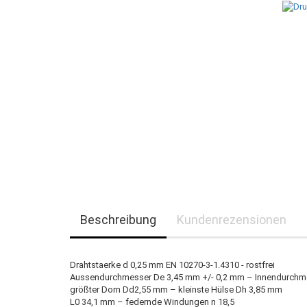
Beschreibung
Kundenrezensionen
Drahtstaerke d 0,25 mm EN 10270-3-1.4310 - rostfrei
Aussendurchmesser De 3,45 mm +/- 0,2 mm – Innendurchm
größter Dorn Dd2,55 mm – kleinste Hülse Dh 3,85 mm
L0 34,1 mm – federnde Windungen n 18,5