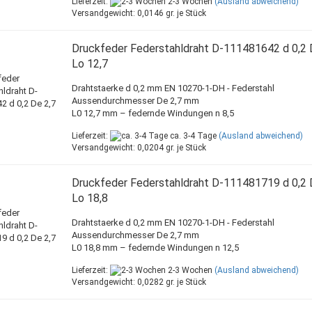
Lieferzeit:
2-3 Wochen
(Ausland abweichend)
Versandgewicht:
0,0146
gr. je Stück
Druckfeder Federstahldraht D-111481642 d 0,2 
Lo 12,7
Drahtstaerke d 0,2 mm EN 10270-1-DH - Federstahl
Aussendurchmesser De 2,7 mm
L0 12,7 mm – federnde Windungen n 8,5
Lieferzeit:
ca. 3-4 Tage
(Ausland abweichend)
Versandgewicht:
0,0204
gr. je Stück
Druckfeder Federstahldraht D-111481719 d 0,2 
Lo 18,8
Drahtstaerke d 0,2 mm EN 10270-1-DH - Federstahl
Aussendurchmesser De 2,7 mm
L0 18,8 mm – federnde Windungen n 12,5
Lieferzeit:
2-3 Wochen
(Ausland abweichend)
Versandgewicht:
0,0282
gr. je Stück