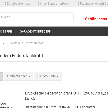
Katalogdownload
Infos Garagentorfedern
Federnsuche nach Da
Lieferland
Schön, dass 
OSTFREI
GARAGENTORFEDERN
»
Druckfedern Federstahldraht
edern Federstahldraht
Konto
Sortieren nach
100 pro Seite
Passw
Druckfeder Federstahldraht D-111290437 d 0,2 
Lo 7,5
Drahtstaerke d 0,2 mm EN 10270-1-DH - Federstahl