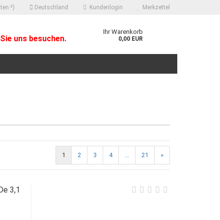
ten ²)
Deutschland
Kundenlogin
Merkzettel
Ihr Warenkorb
Sie uns besuchen.
0,00 EUR
 erstellen
1
2
3
4
...
21
»
ort vergessen?
De 3,1