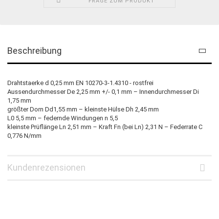
FRAGE ZUM PRODUKT
Beschreibung
Drahtstaerke d 0,25 mm EN 10270-3-1.4310 - rostfrei
Aussendurchmesser De 2,25 mm +/- 0,1 mm – Innendurchmesser Di
1,75 mm
größter Dorn Dd1,55 mm – kleinste Hülse Dh 2,45 mm
L0 5,5 mm – federnde Windungen n 5,5
kleinste Prüflänge Ln 2,51 mm – Kraft Fn (bei Ln) 2,31 N – Federrate C
0,776 N/mm
Kundenrezensionen