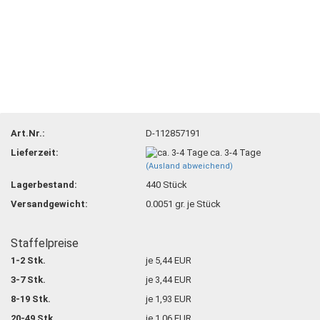
Art.Nr.:
D-112857191
Lieferzeit:
ca. 3-4 Tage
(Ausland abweichend)
Lagerbestand:
440
Stück
Versandgewicht:
0.0051
gr. je Stück
Staffelpreise
1-2 Stk.
je 5,44 EUR
3-7 Stk.
je 3,44 EUR
8-19 Stk.
je 1,93 EUR
20-49 Stk.
je 1,06 EUR