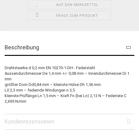
AUF DEN MERKZETTEL
FRAGE ZUM PRODUKT
Beschreibung
Drahtstaerke d 0,2 mm EN 10270-1-DH - Federstahl
Aussendurchmesser De 1,4 mm +/- 0,08 mm – Innendurchmesser Di 1
mm
größter Dorn Dd0,84 mm – kleinste Hülse Dh 1,56 mm
L0 2,3 mm – federnde Windungen n 3,5
kleinste Prüflänge Ln 1,5 mm – Kraft Fn (bei Ln) 2,13 N – Federrate C
2,695 N/mm
Kundenrezensionen