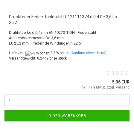
Druckfeder Federstahldraht D-121111374 d 0,4 De 3,6 Lo
25,2
Drahtstaerke d 0,4 mm EN 10270-1-DH - Federstahl
Aussendurchmesser De 3,6 mm
L0 25,2 mm – federnde Windungen n 22,5
Lieferzeit:
2-3 Wochen
(Ausland abweichend)
Versandgewicht:
0,2442
gr. je Stück
5,36 EUR
inkl. 19% MwSt. zzgl.
Versand
IN DEN WARENKORB