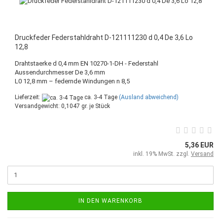
Druckfeder Federstahldraht D-121111230 d 0,4 De 3,6 Lo
12,8
Drahtstaerke d 0,4 mm EN 10270-1-DH - Federstahl
Aussendurchmesser De 3,6 mm
L0 12,8 mm – federnde Windungen n 8,5
Lieferzeit:
ca. 3-4 Tage
(Ausland abweichend)
Versandgewicht:
0,1047
gr. je Stück
5,36 EUR
inkl. 19% MwSt. zzgl.
Versand
IN DEN WARENKORB