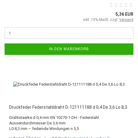
5,36 EUR
inkl. 19% MwSt. zzgl.
Versand
IN DEN WARENKORB
Druckfeder Federstahldraht D-121111188 d 0,4 De 3,6 Lo 8,3
Drahtstaerke d 0,4 mm EN 10270-1-DH - Federstahl
Aussendurchmesser De 3,6 mm
L0 8,3 mm – federnde Windungen n 5,5