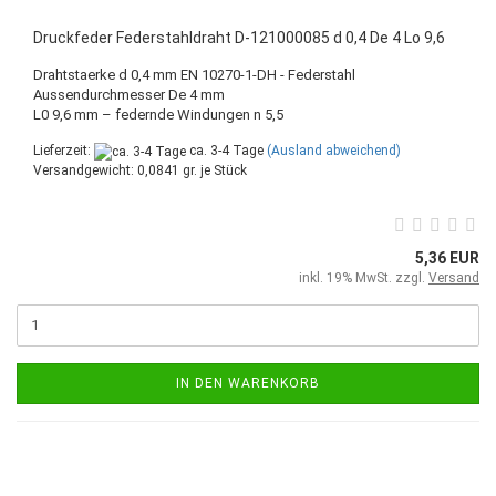
Druckfeder Federstahldraht D-121000085 d 0,4 De 4 Lo 9,6
Drahtstaerke d 0,4 mm EN 10270-1-DH - Federstahl
Aussendurchmesser De 4 mm
L0 9,6 mm – federnde Windungen n 5,5
Lieferzeit:
ca. 3-4 Tage
(Ausland abweichend)
Versandgewicht:
0,0841
gr. je Stück
5,36 EUR
inkl. 19% MwSt. zzgl.
Versand
IN DEN WARENKORB