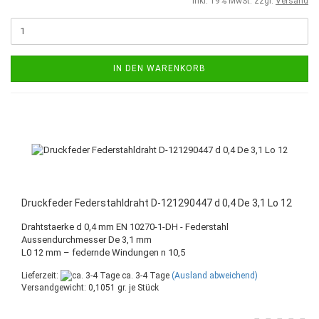
inkl. 19% MwSt. zzgl.
Versand
IN DEN WARENKORB
Druckfeder Federstahldraht D-121290447 d 0,4 De 3,1 Lo 12
Drahtstaerke d 0,4 mm EN 10270-1-DH - Federstahl
Aussendurchmesser De 3,1 mm
L0 12 mm – federnde Windungen n 10,5
Lieferzeit:
ca. 3-4 Tage
(Ausland abweichend)
Versandgewicht:
0,1051
gr. je Stück