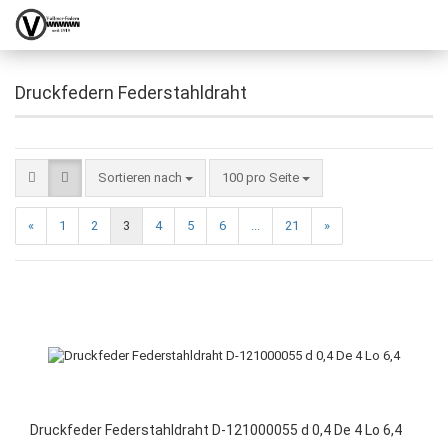
Druckfedern Federstahldraht
Sortieren nach
100 pro Seite
«
1
2
3
4
5
6
...
21
»
Druckfeder Federstahldraht D-121000055 d 0,4 De 4 Lo 6,4