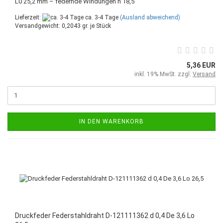
L0 25,2 mm – federnde Windungen n 18,5
Lieferzeit:
ca. 3-4 Tage
(Ausland abweichend)
Versandgewicht:
0,2043
gr. je Stück
5,36 EUR
inkl. 19% MwSt. zzgl.
Versand
IN DEN WARENKORB
Druckfeder Federstahldraht D-121111362 d 0,4 De 3,6 Lo