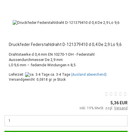
Druckfeder Federstahldraht D-121379410 d 0,4 De 2,9 Lo 9,6
Drahtstaerke d 0,4 mm EN 10270-1-DH - Federstahl
Aussendurchmesser De 2,9 mm
L0 9,6 mm – federnde Windungen n 8,5
Lieferzeit:
ca. 3-4 Tage
(Ausland abweichend)
Versandgewicht:
0,0818
gr. je Stück
5,36 EUR
inkl. 19% MwSt. zzgl.
Versand