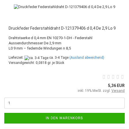
Druckfeder Federstahldraht D-121379406 d 0,4 De 2,9 Lo 9
Drahtstaerke d 0,4 mm EN 10270-1-DH - Federstahl
Aussendurchmesser De 2,9 mm
L0 9 mm – federnde Windungen n 8,5
Lieferzeit:
ca. 3-4 Tage
(Ausland abweichend)
Versandgewicht:
0,0818
gr. je Stück
5,36 EUR
inkl. 19% MwSt. zzgl.
Versand
IN DEN WARENKORB