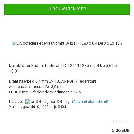
IN DEN WARENKORB
Druckfeder Federstahldraht D-121111283 d 0,4 De 3,6 Lo
18,3
Drahtstaerke d 0,4 mm EN 10270-1-DH - Federstahl
Aussendurchmesser De 3,6 mm
L0 18,3 mm – federnde Windungen n 12,5
Lieferzeit:
ca. 3-4 Tage
(Ausland abweichend)
Versandgewicht:
0,1445
gr. je Stück
5,36 EUR