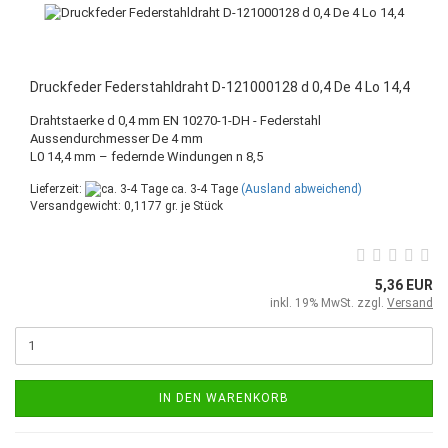
Druckfeder Federstahldraht D-121000128 d 0,4 De 4 Lo 14,4
Drahtstaerke d 0,4 mm EN 10270-1-DH - Federstahl
Aussendurchmesser De 4 mm
L0 14,4 mm – federnde Windungen n 8,5
Lieferzeit:
ca. 3-4 Tage
(Ausland abweichend)
Versandgewicht:
0,1177
gr. je Stück
5,36 EUR
inkl. 19% MwSt. zzgl.
Versand
IN DEN WARENKORB