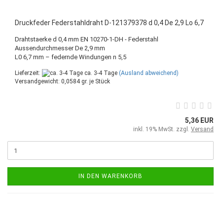
Druckfeder Federstahldraht D-121379378 d 0,4 De 2,9 Lo 6,7
Drahtstaerke d 0,4 mm EN 10270-1-DH - Federstahl
Aussendurchmesser De 2,9 mm
L0 6,7 mm – federnde Windungen n 5,5
Lieferzeit:
ca. 3-4 Tage
(Ausland abweichend)
Versandgewicht:
0,0584
gr. je Stück
5,36 EUR
inkl. 19% MwSt. zzgl.
Versand
IN DEN WARENKORB