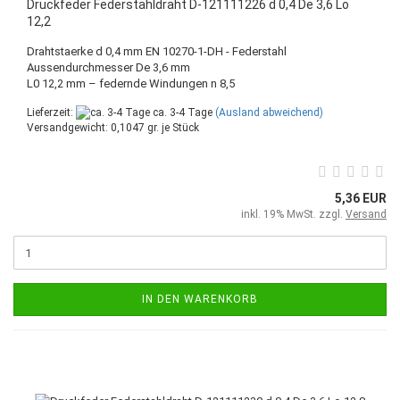
Druckfeder Federstahldraht D-121111226 d 0,4 De 3,6 Lo
12,2
Drahtstaerke d 0,4 mm EN 10270-1-DH - Federstahl
Aussendurchmesser De 3,6 mm
L0 12,2 mm – federnde Windungen n 8,5
Lieferzeit:
ca. 3-4 Tage
(Ausland abweichend)
Versandgewicht:
0,1047
gr. je Stück
5,36 EUR
inkl. 19% MwSt. zzgl.
Versand
IN DEN WARENKORB