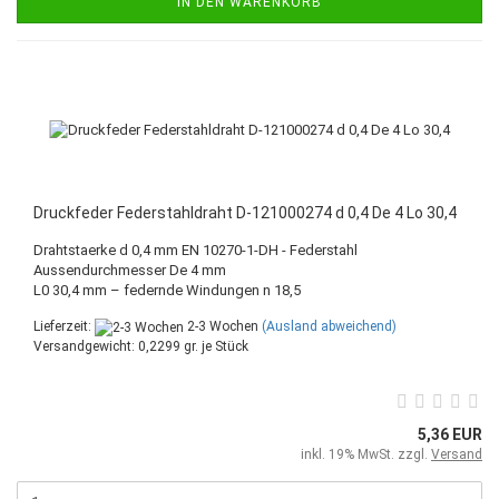
IN DEN WARENKORB
Druckfeder Federstahldraht D-121000274 d 0,4 De 4 Lo 30,4
Drahtstaerke d 0,4 mm EN 10270-1-DH - Federstahl
Aussendurchmesser De 4 mm
L0 30,4 mm – federnde Windungen n 18,5
Lieferzeit:
2-3 Wochen
(Ausland abweichend)
Versandgewicht:
0,2299
gr. je Stück
5,36 EUR
inkl. 19% MwSt. zzgl.
Versand