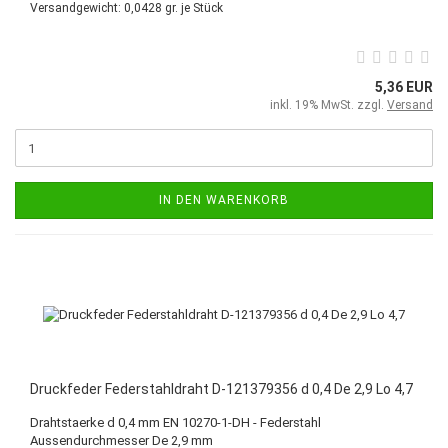
Versandgewicht:
0,0428
gr. je Stück
5,36 EUR
inkl. 19% MwSt. zzgl.
Versand
IN DEN WARENKORB
Druckfeder Federstahldraht D-121379356 d 0,4 De 2,9 Lo 4,7
Drahtstaerke d 0,4 mm EN 10270-1-DH - Federstahl
Aussendurchmesser De 2,9 mm