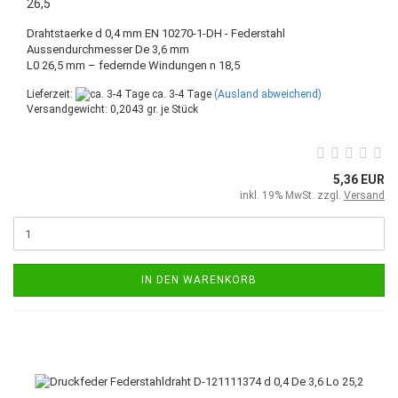
26,5
Drahtstaerke d 0,4 mm EN 10270-1-DH - Federstahl
Aussendurchmesser De 3,6 mm
L0 26,5 mm – federnde Windungen n 18,5
Lieferzeit:
ca. 3-4 Tage
(Ausland abweichend)
Versandgewicht:
0,2043
gr. je Stück
5,36 EUR
inkl. 19% MwSt. zzgl.
Versand
IN DEN WARENKORB