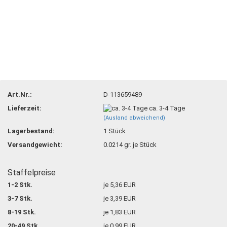
Art.Nr.:
D-113659489
Lieferzeit:
ca. 3-4 Tage
(Ausland abweichend)
Lagerbestand:
1
Stück
Versandgewicht:
0.0214
gr. je Stück
Staffelpreise
1-2 Stk.
je 5,36 EUR
3-7 Stk.
je 3,39 EUR
8-19 Stk.
je 1,83 EUR
20-49 Stk.
je 0,99 EUR