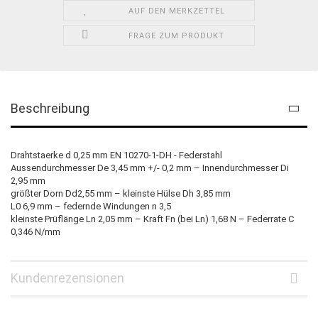
AUF DEN MERKZETTEL
FRAGE ZUM PRODUKT
Beschreibung
Drahtstaerke d 0,25 mm EN 10270-1-DH - Federstahl
Aussendurchmesser De 3,45 mm +/- 0,2 mm – Innendurchmesser Di
2,95 mm
größter Dorn Dd2,55 mm – kleinste Hülse Dh 3,85 mm
L0 6,9 mm – federnde Windungen n 3,5
kleinste Prüflänge Ln 2,05 mm – Kraft Fn (bei Ln) 1,68 N – Federrate C
0,346 N/mm
Kundenrezensionen