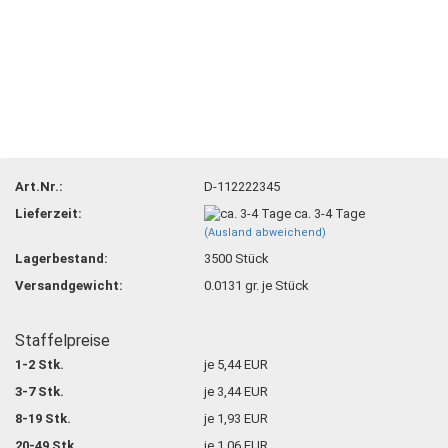
Art.Nr.:
D-112222345
Lieferzeit:
ca. 3-4 Tage
(Ausland abweichend)
Lagerbestand:
3500
Stück
Versandgewicht:
0.0131
gr. je Stück
Staffelpreise
1-2 Stk.
je 5,44 EUR
3-7 Stk.
je 3,44 EUR
8-19 Stk.
je 1,93 EUR
20-49 Stk.
je 1,06 EUR