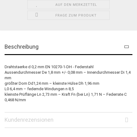
AUF DEN MERKZETTEL
FRAGE ZUM PRODUKT
Beschreibung
Drahtstaerke d 0,2 mm EN 10270-1-DH - Federstahl
Aussendurchmesser De 1,8 mm +/- 0,08 mm – Innendurchmesser Di 1,4
mm
größter Dorn Dd1,24 mm – kleinste Hülse Dh 1,96 mm
L0 6,4 mm – federnde Windungen n 8,5
kleinste Prüflänge Ln 2,73 mm – Kraft Fn (bei Ln) 1,71 N – Federrate C
0,468 N/mm
Kundenrezensionen