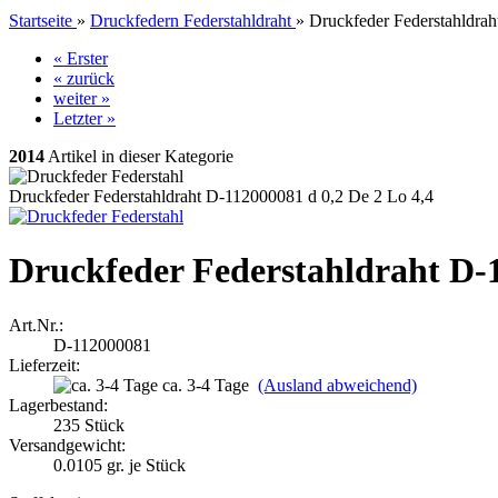
Startseite
»
Druckfedern Federstahldraht
»
Druckfeder Federstahldra
« Erster
« zurück
weiter »
Letzter »
2014
Artikel in dieser Kategorie
Druckfeder Federstahldraht D-112000081 d 0,2 De 2 Lo 4,4
Druckfeder Federstahldraht D-1
Art.Nr.:
D-112000081
Lieferzeit:
ca. 3-4 Tage
(Ausland abweichend)
Lagerbestand:
235
Stück
Versandgewicht:
0.0105
gr. je Stück