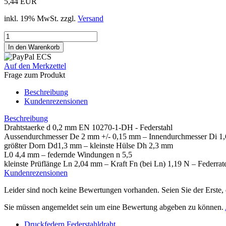
5,44 EUR
inkl. 19% MwSt. zzgl.
Versand
Auf den Merkzettel
Frage zum Produkt
Beschreibung
Kundenrezensionen
Beschreibung
Drahtstaerke d 0,2 mm EN 10270-1-DH - Federstahl
Aussendurchmesser De 2 mm +/- 0,15 mm – Innendurchmesser Di 1
größter Dorn Dd1,3 mm – kleinste Hülse Dh 2,3 mm
L0 4,4 mm – federnde Windungen n 5,5
kleinste Prüflänge Ln 2,04 mm – Kraft Fn (bei Ln) 1,19 N – Federr
Kundenrezensionen
Leider sind noch keine Bewertungen vorhanden. Seien Sie der Erste, 
Sie müssen angemeldet sein um eine Bewertung abgeben zu können.
Druckfedern Federstahldraht