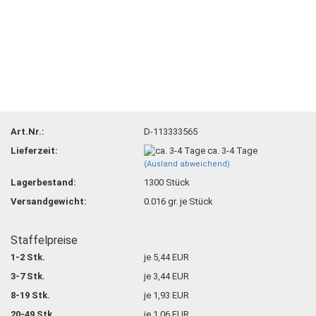
Art.Nr.:
D-113333565
Lieferzeit:
ca. 3-4 Tage
(Ausland abweichend)
Lagerbestand:
1300
Stück
Versandgewicht:
0.016
gr. je Stück
Staffelpreise
1-2 Stk.
je 5,44 EUR
3-7 Stk.
je 3,44 EUR
8-19 Stk.
je 1,93 EUR
20-49 Stk.
je 1,06 EUR