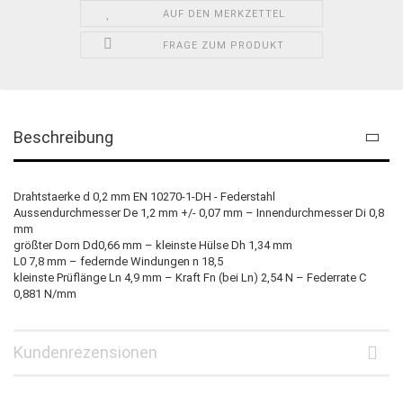
AUF DEN MERKZETTEL
FRAGE ZUM PRODUKT
Beschreibung
Drahtstaerke d 0,2 mm EN 10270-1-DH - Federstahl
Aussendurchmesser De 1,2 mm +/- 0,07 mm – Innendurchmesser Di 0,8
mm
größter Dorn Dd0,66 mm – kleinste Hülse Dh 1,34 mm
L0 7,8 mm – federnde Windungen n 18,5
kleinste Prüflänge Ln 4,9 mm – Kraft Fn (bei Ln) 2,54 N – Federrate C
0,881 N/mm
Kundenrezensionen