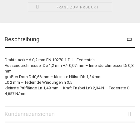
FRAGE ZUM PRODUKT
Beschreibung
Drahtstaerke d 0,2 mm EN 10270-1-DH - Federstahl
Aussendurchmesser De 1,2 mm +/- 0,07 mm – Innendurchmesser Di 0,8
mm
größter Dorn Dd0,66 mm – kleinste Hülse Dh 1,34 mm
L0 2 mm – federnde Windungen n 3,5
kleinste Prüflänge Ln 1,49 mm – Kraft Fn (bei Ln) 2,34 N – Federrate C
4,657 N/mm
Kundenrezensionen