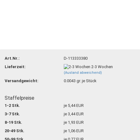
Art.Nr.:
D-113333380
Lieferzeit:
2-3 Wochen
(Ausland abweichend)
Versandgewicht:
0.0043
gr. je Stück
Staffelpreise
1-2 Stk.
je 5,44 EUR
3-7 Stk.
je 3,44 EUR
8-19 Stk.
je 1,93 EUR
20-49 Stk.
je 1,06 EUR
50-99 Stk.
je 0,77 EUR