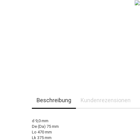
Beschreibung
Kundenrezensionen
d 9,0 mm
De (Da) 75 mm
Lo 470 mm
Lk 375 mm