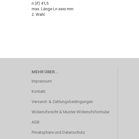
n (if) 41,5
max. Länge Ln xxxx mm
2. Wahl
MEHR ÜBER...
Impressum
Kontakt
Versand- & Zahlungsbedingungen
Widerrufsrecht & Muster-Widerrufsformular
AGB
Privatsphäre und Datenschutz