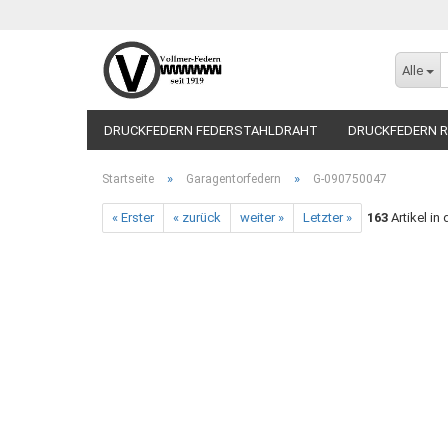
Alle
DRUCKFEDERN FEDERSTAHLDRAHT
DRUCKFEDERN R
»
»
Startseite
Garagentorfedern
G-090750047
« Erster
« zurück
weiter »
Letzter »
163
Artikel in