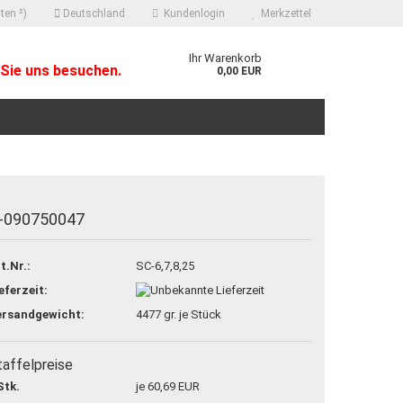
ten ²)
Deutschland
Kundenlogin
Merkzettel
Ihr Warenkorb
Sie uns besuchen.
0,00 EUR
-090750047
 erstellen
t.Nr.:
SC-6,7,8,25
ort vergessen?
eferzeit:
ersandgewicht:
4477
gr. je Stück
taffelpreise
Stk.
je 60,69 EUR