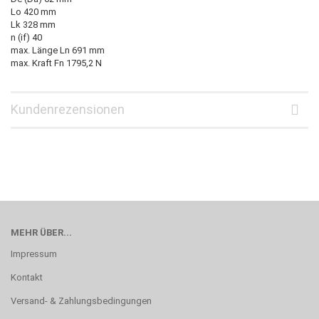
Lo 420 mm
Lk 328 mm
n (if) 40
max. Länge Ln 691 mm
max. Kraft Fn 1795,2 N
Kundenrezensionen
MEHR ÜBER...
Impressum
Kontakt
Versand- & Zahlungsbedingungen