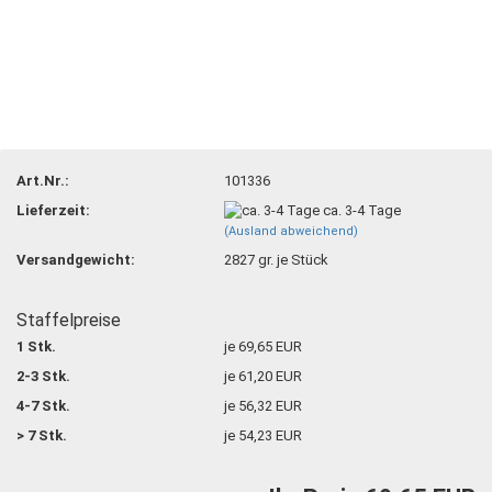
Art.Nr.:
101336
Lieferzeit:
ca. 3-4 Tage
(Ausland abweichend)
Versandgewicht:
2827
gr. je Stück
Staffelpreise
1 Stk.
je 69,65 EUR
2-3 Stk.
je 61,20 EUR
4-7 Stk.
je 56,32 EUR
> 7 Stk.
je 54,23 EUR