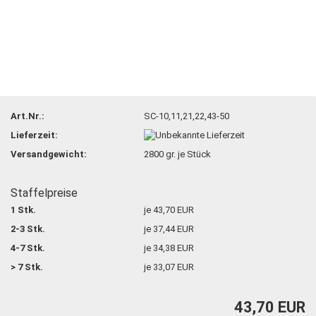
Art.Nr.:
SC-10,11,21,22,43-50
Lieferzeit:
Versandgewicht:
2800
gr. je Stück
Staffelpreise
1 Stk.
je 43,70 EUR
2-3 Stk.
je 37,44 EUR
4-7 Stk.
je 34,38 EUR
> 7 Stk.
je 33,07 EUR
43,70 EUR