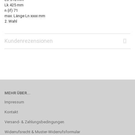
Lk 425 mm
n (if) 71
max. Länge Ln xxxx mm
2. Wahl
Kundenrezensionen
MEHR ÜBER...
Impressum
Kontakt
Versand- & Zahlungsbedingungen
Widerrufsrecht & Muster-Widerrufsformular