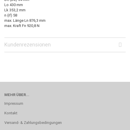
Lo 430 mm
Lk 353,2 mm
n (if) 58
max. Länge Ln 876,3 mm
max. Kraft Fn 920,8 N
Kundenrezensionen
MEHR ÜBER...
Impressum
Kontakt
Versand- & Zahlungsbedingungen