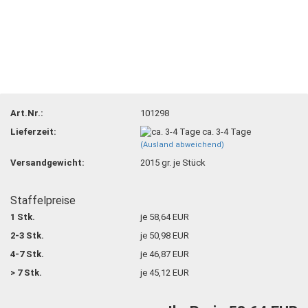
Art.Nr.:
101298
Lieferzeit:
ca. 3-4 Tage
(Ausland abweichend)
Versandgewicht:
2015
gr. je Stück
Staffelpreise
1 Stk.
je 58,64 EUR
2-3 Stk.
je 50,98 EUR
4-7 Stk.
je 46,87 EUR
> 7 Stk.
je 45,12 EUR