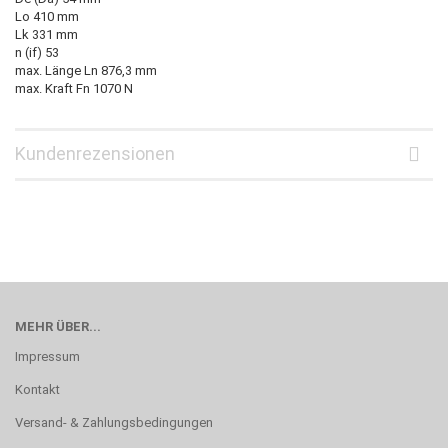
Lo 410 mm
Lk 331 mm
n (if) 53
max. Länge Ln 876,3 mm
max. Kraft Fn 1070 N
Kundenrezensionen
MEHR ÜBER...
Impressum
Kontakt
Versand- & Zahlungsbedingungen