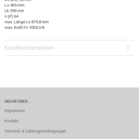
Lo 465 mm
Lk 390 mm
n (if) 64
max. Länge Ln 879,8 mm
max. Kraft Fn 1004,5 N
Kundenrezensionen
MEHR ÜBER...
Impressum
Kontakt
Versand- & Zahlungsbedingungen