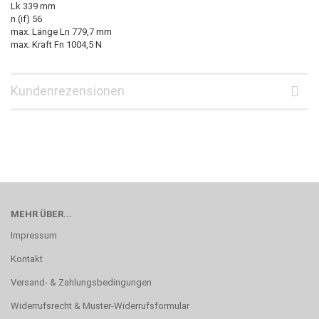
Lk 339 mm
n (if) 56
max. Länge Ln 779,7 mm
max. Kraft Fn 1004,5 N
Kundenrezensionen
MEHR ÜBER...
Impressum
Kontakt
Versand- & Zahlungsbedingungen
Widerrufsrecht & Muster-Widerrufsformular