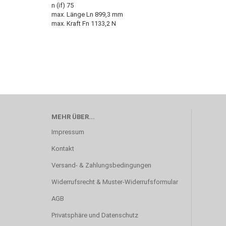
n (if) 75
max. Länge Ln 899,3 mm
max. Kraft Fn 1133,2 N
MEHR ÜBER...
Impressum
Kontakt
Versand- & Zahlungsbedingungen
Widerrufsrecht & Muster-Widerrufsformular
AGB
Privatsphäre und Datenschutz