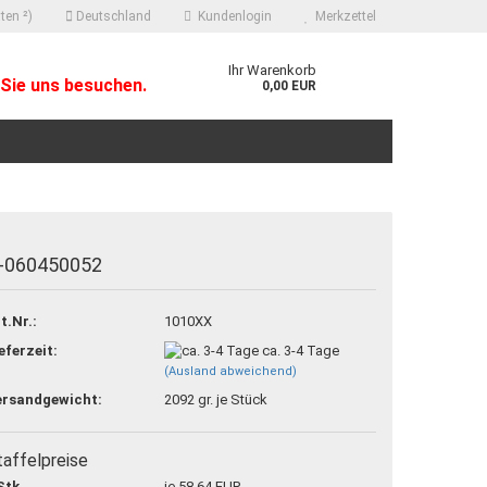
ten ²)
Deutschland
Kundenlogin
Merkzettel
Ihr Warenkorb
Sie uns besuchen.
0,00 EUR
-060450052
 erstellen
t.Nr.:
1010XX
ort vergessen?
eferzeit:
ca. 3-4 Tage
(Ausland abweichend)
ersandgewicht:
2092
gr. je Stück
taffelpreise
Stk.
je 58,64 EUR