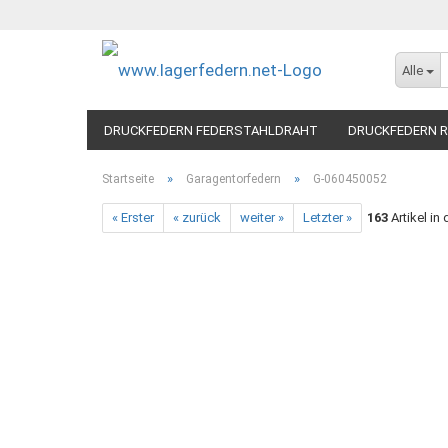
Alle
DRUCKFEDERN FEDERSTAHLDRAHT
DRUCKFEDERN R
»
»
Startseite
Garagentorfedern
G-060450052
« Erster
« zurück
weiter »
Letzter »
163
Artikel in