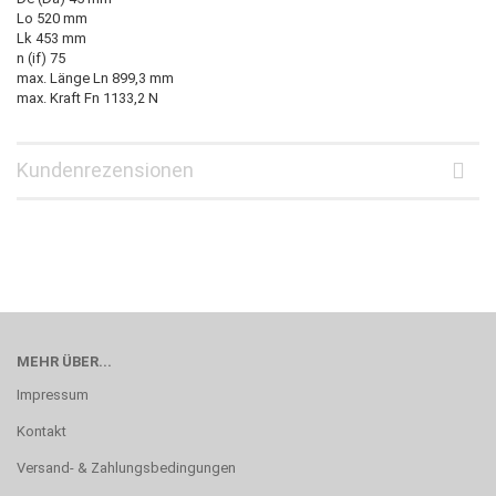
Lo 520 mm
Lk 453 mm
n (if) 75
max. Länge Ln 899,3 mm
max. Kraft Fn 1133,2 N
Kundenrezensionen
MEHR ÜBER...
Impressum
Kontakt
Versand- & Zahlungsbedingungen