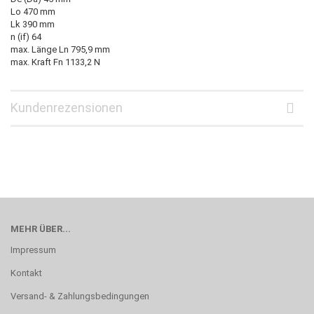
Lo 470 mm
Lk 390 mm
n (if) 64
max. Länge Ln 795,9 mm
max. Kraft Fn 1133,2 N
Kundenrezensionen
MEHR ÜBER...
Impressum
Kontakt
Versand- & Zahlungsbedingungen