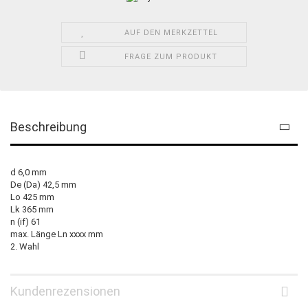
AUF DEN MERKZETTEL
FRAGE ZUM PRODUKT
Beschreibung
d 6,0 mm
De (Da) 42,5 mm
Lo 425 mm
Lk 365 mm
n (if) 61
max. Länge Ln xxxx mm
2. Wahl
Kundenrezensionen