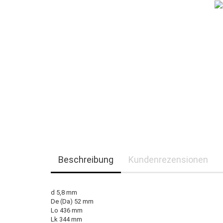
Beschreibung
Kundenrezensionen
d 5,8 mm
De (Da) 52 mm
Lo 436 mm
Lk 344 mm