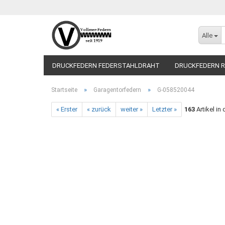
Alle
DRUCKFEDERN FEDERSTAHLDRAHT
DRUCKFEDERN R
»
»
Startseite
Garagentorfedern
G-058520044
« Erster
« zurück
weiter »
Letzter »
163
Artikel in