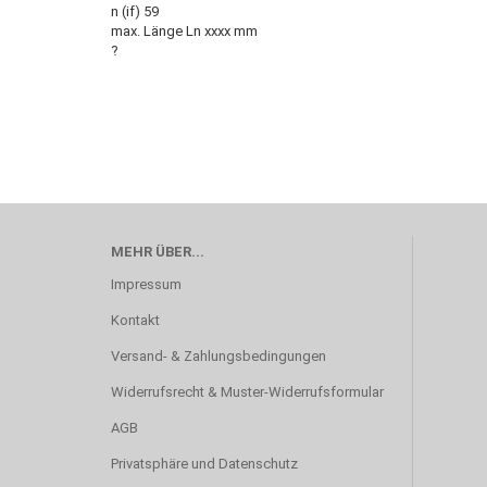
n (if) 59
max. Länge Ln xxxx mm
?
MEHR ÜBER...
Impressum
Kontakt
Versand- & Zahlungsbedingungen
Widerrufsrecht & Muster-Widerrufsformular
AGB
Privatsphäre und Datenschutz