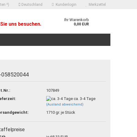
ten ²)
Deutschland
Kundenlogin
Merkzettel
Ihr Warenkorb
Sie uns besuchen.
0,00 EUR
-058520044
 erstellen
t.Nr.:
107849
ort vergessen?
eferzeit:
ca. 3-4 Tage
(Ausland abweichend)
ersandgewicht:
1710
gr. je Stück
taffelpreise
Stk.
je 68,33 EUR