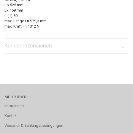
Lo 525 mm
Lk 459 mm
n (if) 80
max. Länge Ln 979,3 mm
max. Kraft Fn 1012 N
Kundenrezensionen
MEHR ÜBER...
Impressum
Kontakt
Versand- & Zahlungsbedingungen