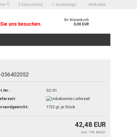
ten ²)
Deutschland
Kundenlogin
Merkzettel
Ihr Warenkorb
Sie uns besuchen.
0,00 EUR
-056402052
 erstellen
t.Nr.:
SC-51
ort vergessen?
eferzeit:
ersandgewicht:
1722
gr. je Stück
42,48 EUR
inkl. 19% MwSt.