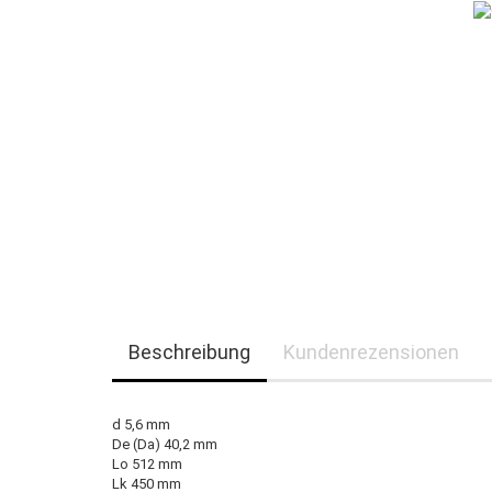
Beschreibung
Kundenrezensionen
d 5,6 mm
De (Da) 40,2 mm
Lo 512 mm
Lk 450 mm