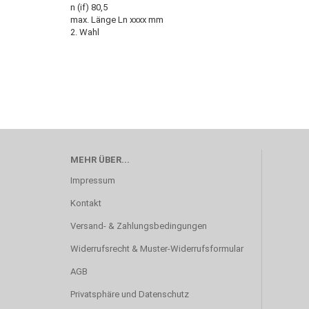
n (if) 80,5
max. Länge Ln xxxx mm
2. Wahl
MEHR ÜBER...
Impressum
Kontakt
Versand- & Zahlungsbedingungen
Widerrufsrecht & Muster-Widerrufsformular
AGB
Privatsphäre und Datenschutz