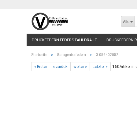
Alle
DRUCKFEDERN FEDERSTAHLDRAHT
DRUCKFEDERN R
»
»
Startseite
Garagentorfedern
G-056402052
« Erster
« zurück
weiter »
Letzter »
163
Artikel in