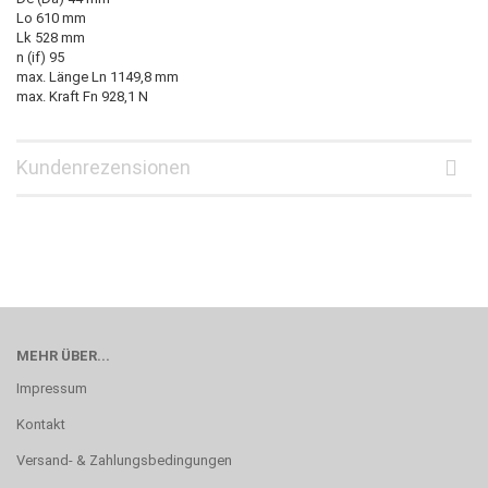
Lo 610 mm
Lk 528 mm
n (if) 95
max. Länge Ln 1149,8 mm
max. Kraft Fn 928,1 N
Kundenrezensionen
MEHR ÜBER...
Impressum
Kontakt
Versand- & Zahlungsbedingungen