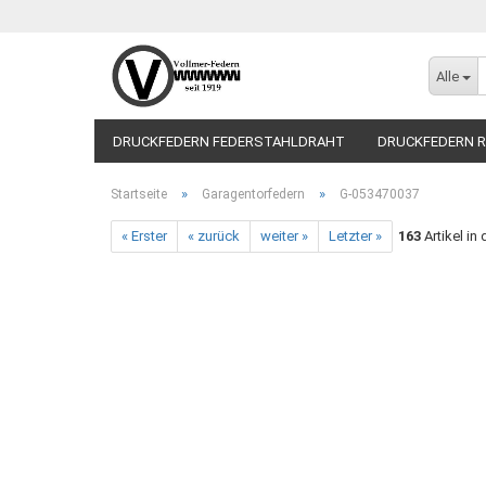
Alle
DRUCKFEDERN FEDERSTAHLDRAHT
DRUCKFEDERN R
»
»
Startseite
Garagentorfedern
G-053470037
« Erster
« zurück
weiter »
Letzter »
163
Artikel in