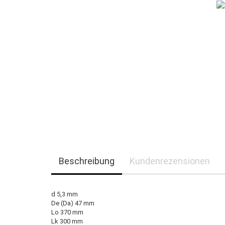
Beschreibung
Kundenrezensionen
d 5,3 mm
De (Da) 47 mm
Lo 370 mm
Lk 300 mm