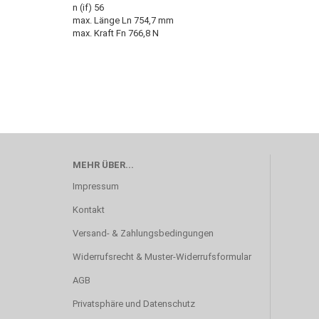
n (if) 56
max. Länge Ln 754,7 mm
max. Kraft Fn 766,8 N
MEHR ÜBER...
Impressum
Kontakt
Versand- & Zahlungsbedingungen
Widerrufsrecht & Muster-Widerrufsformular
AGB
Privatsphäre und Datenschutz