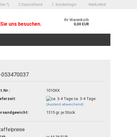
ten ²)
Deutschland
Kundenlogin
Merkzettel
Ihr Warenkorb
Sie uns besuchen.
0,00 EUR
-053470037
 erstellen
t.Nr.:
1010XX
ort vergessen?
eferzeit:
ca. 3-4 Tage
(Ausland abweichend)
ersandgewicht:
1315
gr. je Stück
taffelpreise
Stk.
je 44,36 EUR