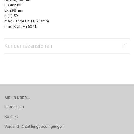
Lo 485 mm
Lk 298 mm
n (if) 59
max. Länge Ln 1102,8 mm
max. Kraft Fn 537 N
Kundenrezensionen
MEHR ÜBER...
Impressum
Kontakt
Versand- & Zahlungsbedingungen