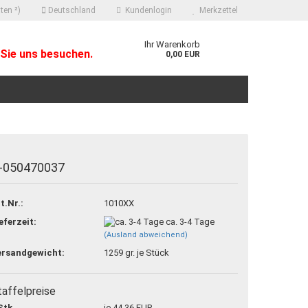
ten ²)
Deutschland
Kundenlogin
Merkzettel
Ihr Warenkorb
Sie uns besuchen.
0,00 EUR
-050470037
 erstellen
t.Nr.:
1010XX
ort vergessen?
eferzeit:
ca. 3-4 Tage
(Ausland abweichend)
ersandgewicht:
1259
gr. je Stück
taffelpreise
Stk.
je 44,36 EUR