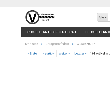
Alle
DRUCKFEDERN FEDERSTAHLDRAHT
DRUCKFEDERN R
»
»
Startseite
Garagentorfedern
G-050470037
« Erster
« zurück
weiter »
Letzter »
163
Artikel in