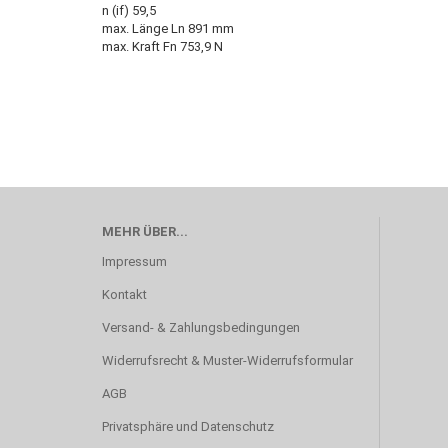
n (if) 59,5
max. Länge Ln 891 mm
max. Kraft Fn 753,9 N
MEHR ÜBER...
Impressum
Kontakt
Versand- & Zahlungsbedingungen
Widerrufsrecht & Muster-Widerrufsformular
AGB
Privatsphäre und Datenschutz