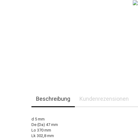
Beschreibung
Kundenrezensionen
d 5 mm
De (Da) 47 mm
Lo 370 mm
Lk 302,8 mm