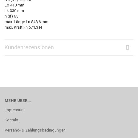
Lo 410 mm
Lk 330 mm
n (if) 65
max. Länge Ln 848,6 mm
max. Kraft Fn 671,3 N
Kundenrezensionen
MEHR ÜBER...
Impressum
Kontakt
Versand- & Zahlungsbedingungen