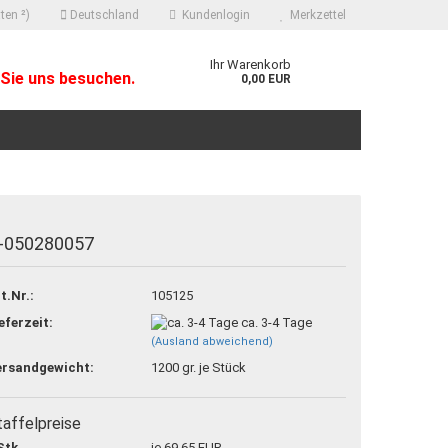
ten ²)
Deutschland
Kundenlogin
Merkzettel
Ihr Warenkorb
Sie uns besuchen.
0,00 EUR
-050280057
 erstellen
t.Nr.:
105125
ort vergessen?
eferzeit:
ca. 3-4 Tage
(Ausland abweichend)
ersandgewicht:
1200
gr. je Stück
taffelpreise
Stk.
je 69,65 EUR