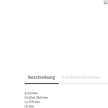
Beschreibung
Kundenrezensionen
d 5,0 mm
De (Da) 28,0 mm
Lo 570 mm
Lk mm