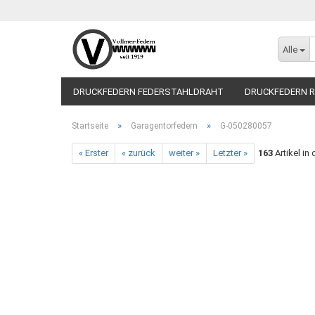
Alle
DRUCKFEDERN FEDERSTAHLDRAHT
DRUCKFEDERN R
»
»
Startseite
Garagentorfedern
G-050280057
« Erster
« zurück
weiter »
Letzter »
163
Artikel in