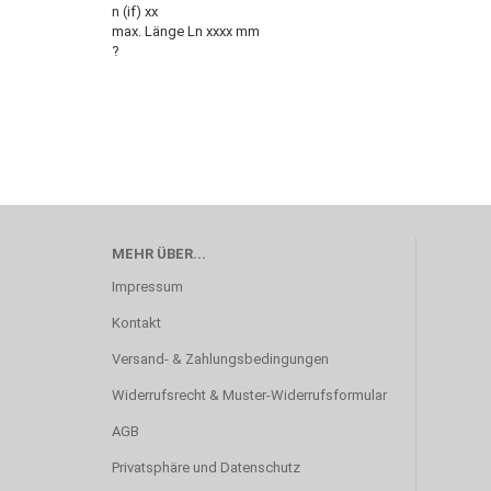
n (if) xx
max. Länge Ln xxxx mm
?
MEHR ÜBER...
Impressum
Kontakt
Versand- & Zahlungsbedingungen
Widerrufsrecht & Muster-Widerrufsformular
AGB
Privatsphäre und Datenschutz