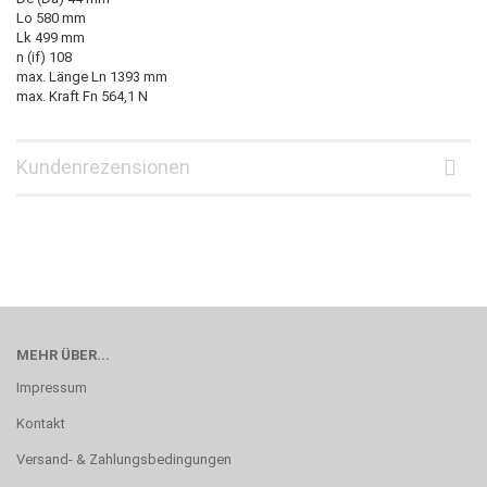
Lo 580 mm
Lk 499 mm
n (if) 108
max. Länge Ln 1393 mm
max. Kraft Fn 564,1 N
Kundenrezensionen
MEHR ÜBER...
Impressum
Kontakt
Versand- & Zahlungsbedingungen