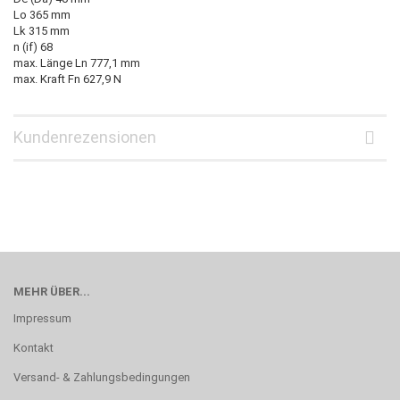
Lo 365 mm
Lk 315 mm
n (if) 68
max. Länge Ln 777,1 mm
max. Kraft Fn 627,9 N
Kundenrezensionen
MEHR ÜBER...
Impressum
Kontakt
Versand- & Zahlungsbedingungen