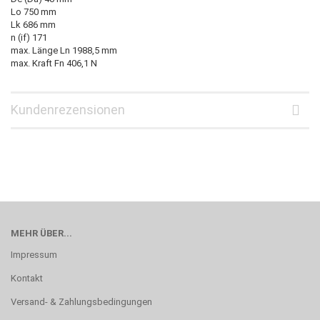
Lo 750 mm
Lk 686 mm
n (if) 171
max. Länge Ln 1988,5 mm
max. Kraft Fn 406,1 N
Kundenrezensionen
MEHR ÜBER...
Impressum
Kontakt
Versand- & Zahlungsbedingungen