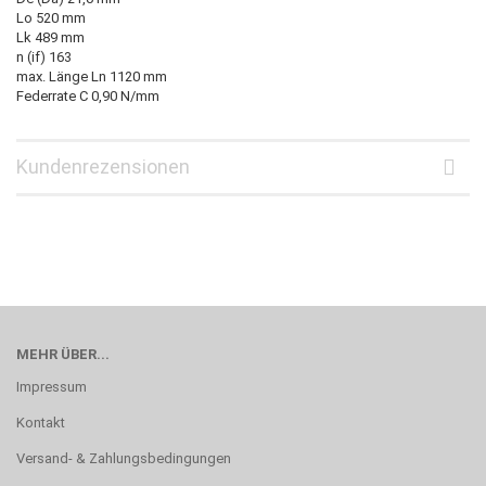
Lo 520 mm
Lk 489 mm
n (if) 163
max. Länge Ln 1120 mm
Federrate C 0,90 N/mm
Kundenrezensionen
MEHR ÜBER...
Impressum
Kontakt
Versand- & Zahlungsbedingungen