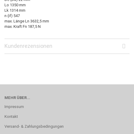
Lo 1350 mm
Lk 1314 mm
n (if) 547
max. Länge Ln 3632,5 mm
max. Kraft Fn 187,5 N
Kundenrezensionen
MEHR ÜBER...
Impressum
Kontakt
Versand- & Zahlungsbedingungen