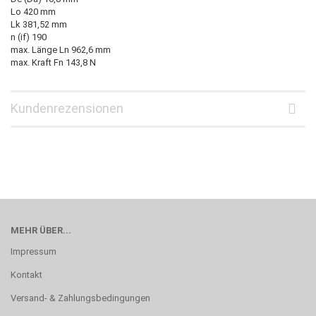
Lo 420 mm
Lk 381,52 mm
n (if) 190
max. Länge Ln 962,6 mm
max. Kraft Fn 143,8 N
Kundenrezensionen
MEHR ÜBER...
Impressum
Kontakt
Versand- & Zahlungsbedingungen