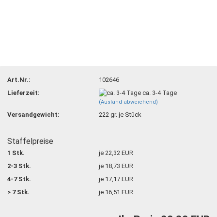
Art.Nr.:
102646
Lieferzeit:
ca. 3-4 Tage
(Ausland abweichend)
Versandgewicht:
222
gr. je Stück
Staffelpreise
1 Stk.
je 22,32 EUR
2-3 Stk.
je 18,73 EUR
4-7 Stk.
je 17,17 EUR
> 7 Stk.
je 16,51 EUR