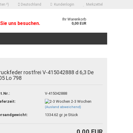
ten ²)
Deutschland
Kundenlogin
Merkzettel
Ihr Warenkorb
Sie uns besuchen.
0,00 EUR
ruckfeder rostfrei V-415042888 d 6,3 De
05 Lo 798
 erstellen
t.Nr.:
V-415042888
ort vergessen?
eferzeit:
2-3 Wochen
(Ausland abweichend)
ersandgewicht:
1334.62
gr. je Stück
0,00 EUR