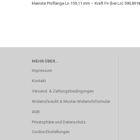
kleinste Prüflänge Ln 159,11 mm – Kraft Fn (bei Ln) 590,89
MEHR ÜBER...
Impressum
Kontakt
Versand- & Zahlungsbedingungen
Widerrufsrecht & Muster-Widerrufsformular
AGB
Privatsphäre und Datenschutz
Cookie Einstellungen