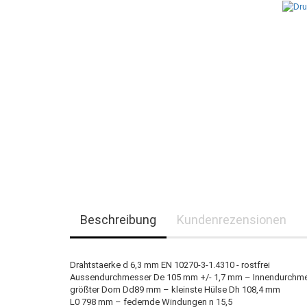
Beschreibung
Kundenrezensionen
Drahtstaerke d 6,3 mm EN 10270-3-1.4310 - rostfrei
Aussendurchmesser De 105 mm +/- 1,7 mm – Innendurchme
größter Dorn Dd89 mm – kleinste Hülse Dh 108,4 mm
L0 798 mm – federnde Windungen n 15,5