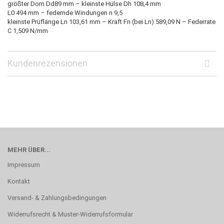
größter Dorn Dd89 mm – kleinste Hülse Dh 108,4 mm
L0 494 mm – federnde Windungen n 9,5
kleinste Prüflänge Ln 103,61 mm – Kraft Fn (bei Ln) 589,09 N – Federrate
C 1,509 N/mm
Kundenrezensionen
MEHR ÜBER...
Impressum
Kontakt
Versand- & Zahlungsbedingungen
Widerrufsrecht & Muster-Widerrufsformular