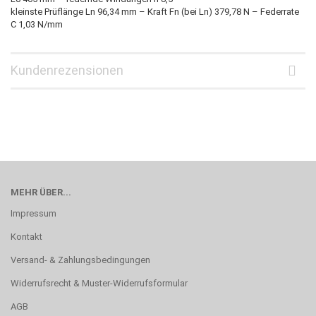
kleinste Prüflänge Ln 96,34 mm – Kraft Fn (bei Ln) 379,78 N – Federrate
C 1,03 N/mm
Kundenrezensionen
MEHR ÜBER...
Impressum
Kontakt
Versand- & Zahlungsbedingungen
Widerrufsrecht & Muster-Widerrufsformular
AGB