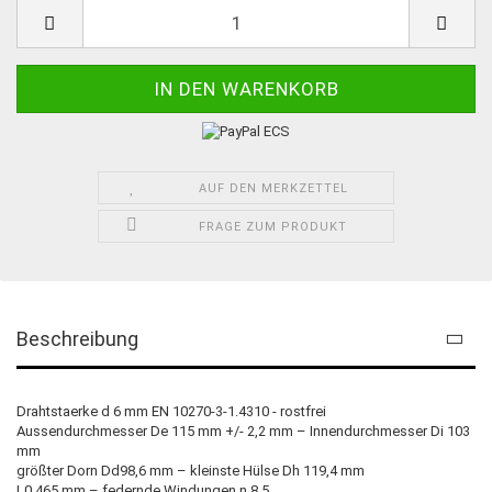
AUF DEN MERKZETTEL
FRAGE ZUM PRODUKT
Beschreibung
Drahtstaerke d 6 mm EN 10270-3-1.4310 - rostfrei
Aussendurchmesser De 115 mm +/- 2,2 mm – Innendurchmesser Di 103
mm
größter Dorn Dd98,6 mm – kleinste Hülse Dh 119,4 mm
L0 465 mm – federnde Windungen n 8,5