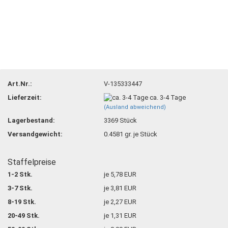
Art.Nr.:
V-135333447
Lieferzeit:
ca. 3-4 Tage
(Ausland abweichend)
Lagerbestand:
3369
Stück
Versandgewicht:
0.4581
gr. je Stück
Staffelpreise
1-2 Stk.
je 5,78 EUR
3-7 Stk.
je 3,81 EUR
8-19 Stk.
je 2,27 EUR
20-49 Stk.
je 1,31 EUR