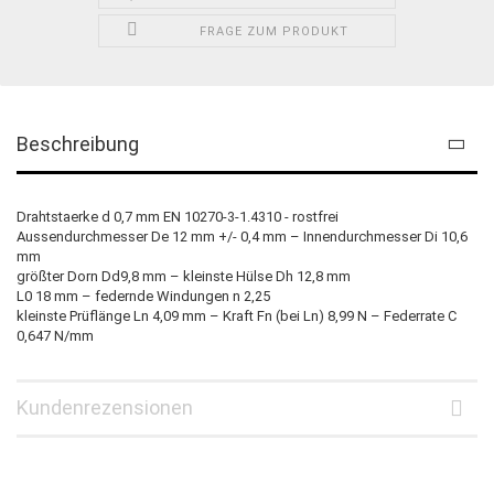
FRAGE ZUM PRODUKT
Beschreibung
Drahtstaerke d 0,7 mm EN 10270-3-1.4310 - rostfrei
Aussendurchmesser De 12 mm +/- 0,4 mm – Innendurchmesser Di 10,6
mm
größter Dorn Dd9,8 mm – kleinste Hülse Dh 12,8 mm
L0 18 mm – federnde Windungen n 2,25
kleinste Prüflänge Ln 4,09 mm – Kraft Fn (bei Ln) 8,99 N – Federrate C
0,647 N/mm
Kundenrezensionen