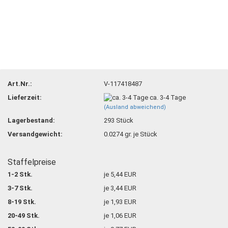
Art.Nr.:
V-117418487
Lieferzeit:
ca. 3-4 Tage
(Ausland abweichend)
Lagerbestand:
293
Stück
Versandgewicht:
0.0274
gr. je Stück
Staffelpreise
1-2 Stk.
je 5,44 EUR
3-7 Stk.
je 3,44 EUR
8-19 Stk.
je 1,93 EUR
20-49 Stk.
je 1,06 EUR