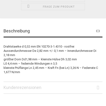
FRAGE ZUM PRODUKT
Beschreibung
Drahtstaerke d 0,32 mm EN 10270-3-1.4310 - rostfrei
Aussendurchmesser De 2,82 mm +/- 0,1 mm – Innendurchmesser Di
2,18 mm
größter Dorn Dd1,98 mm – kleinste Hülse Dh 3,02 mm
L0 4,4 mm – federnde Windungen n 3,5
kleinste Prüflänge Ln 2,45 mm – Kraft Fn (bei Ln) 3,26 N – Federrate C
1,677 N/mm
Kundenrezensionen