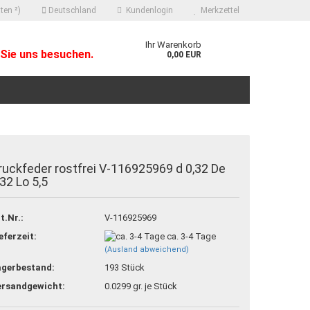
ten ²)
Deutschland
Kundenlogin
Merkzettel
Ihr Warenkorb
Sie uns besuchen.
0,00 EUR
ruckfeder rostfrei V-116925969 d 0,32 De
,32 Lo 5,5
 erstellen
t.Nr.:
V-116925969
ort vergessen?
eferzeit:
ca. 3-4 Tage
(Ausland abweichend)
agerbestand:
193
Stück
ersandgewicht:
0.0299
gr. je Stück