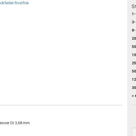
S
1-
3-
8-
20
50
10
25
50
12
30
> 
esser Di 3,68 mm