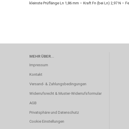
kleinste Prüflänge Ln 1,86 mm – Kraft Fn (bei Ln) 2,97 N – 
MEHR ÜBER...
Impressum
Kontakt
Versand- & Zahlungsbedingungen
Widerrufsrecht & Muster-Widerrufsformular
AGB
Privatsphäre und Datenschutz
Cookie Einstellungen