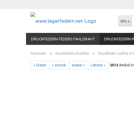
Alle
DRUCKFEDERN FEDERSTAHLDRAHT
DRUCKFEDERN R
»
»
Startseite
Druckfedern Rostfrei
Druckfeder rostfrei V
« Erster
« zurück
weiter »
Letzter »
2013
Artikel i